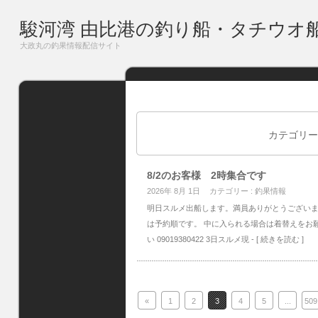
駿河湾 由比港の釣り船・タチウオ
大政丸の釣果情報配信サイト
カテゴリー 
8/2のお客様 2時集合です
2026年 8月 1日
カテゴリー :
釣果情報
明日スルメ出船します。満員ありがとうございま
は予約順です。 中に入られる場合は着替えをお
い 09019380422 3日スルメ現
- [ 続きを読む ]
«
1
2
3
4
5
...
509