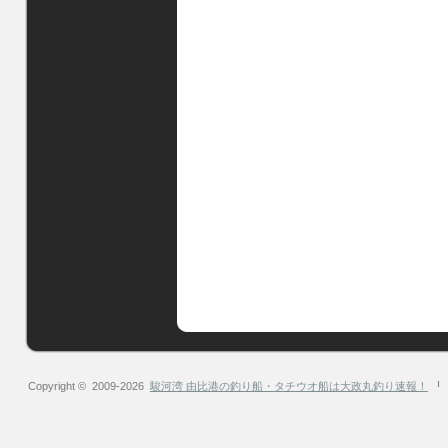
Copyright © 2009-2026
駿河湾 由比港の釣り船・タチウオ船は大政丸釣り速報！