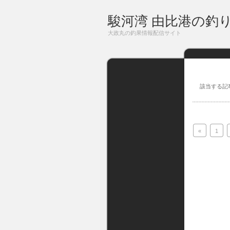
駿河湾 由比港の釣
大政丸の釣果情報配信サイト
該当する記
«
1