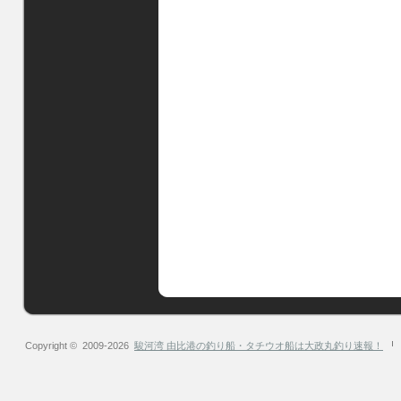
Copyright © 2009-2026
駿河湾 由比港の釣り船・タチウオ船は大政丸釣り速報！