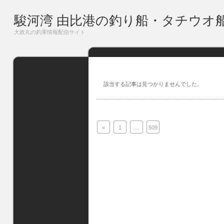
駿河湾 由比港の釣り船・タチウオ
大政丸の釣果情報配信サイト
該当する記事は見つかりませんでした。
«
1
...
509