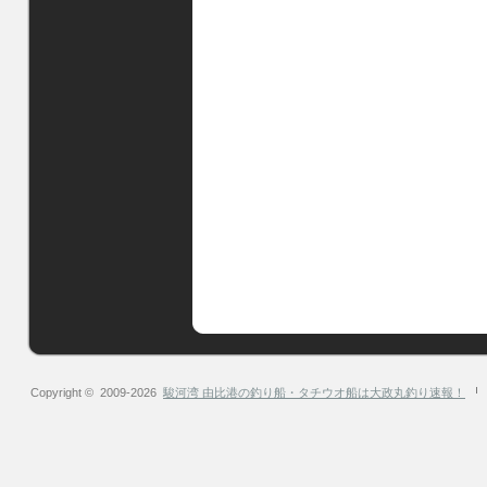
Copyright © 2009-2026
駿河湾 由比港の釣り船・タチウオ船は大政丸釣り速報！