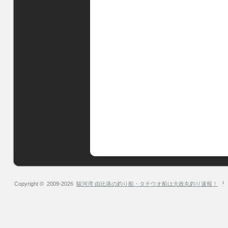
Copyright © 2009-2026
駿河湾 由比港の釣り船・タチウオ船は大政丸釣り速報！