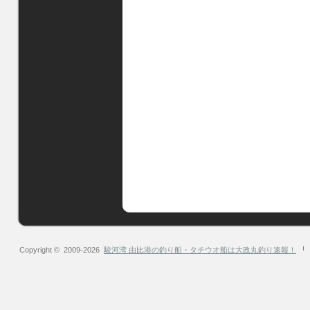
Copyright © 2009-2026
駿河湾 由比港の釣り船・タチウオ船は大政丸釣り速報！