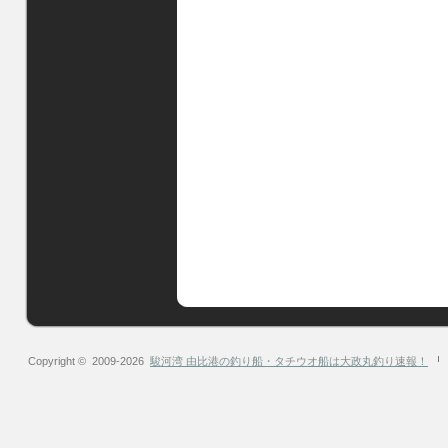
Copyright © 2009-2026
駿河湾 由比港の釣り船・タチウオ船は大政丸釣り速報！