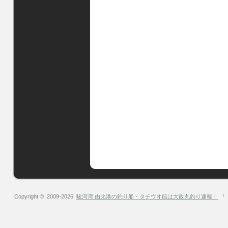
Copyright © 2009-2026
駿河湾 由比港の釣り船・タチウオ船は大政丸釣り速報！