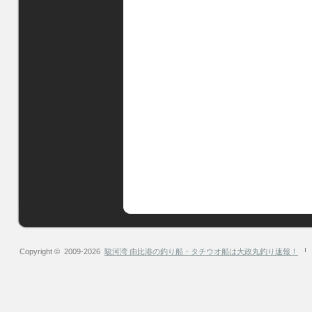
Copyright © 2009-2026
駿河湾 由比港の釣り船・タチウオ船は大政丸釣り速報！