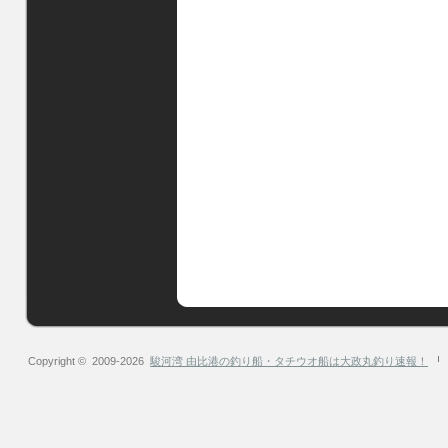
Copyright © 2009-2026
駿河湾 由比港の釣り船・タチウオ船は大政丸釣り速報！