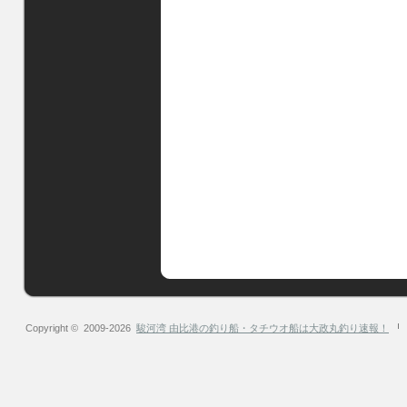
Copyright © 2009-2026
駿河湾 由比港の釣り船・タチウオ船は大政丸釣り速報！