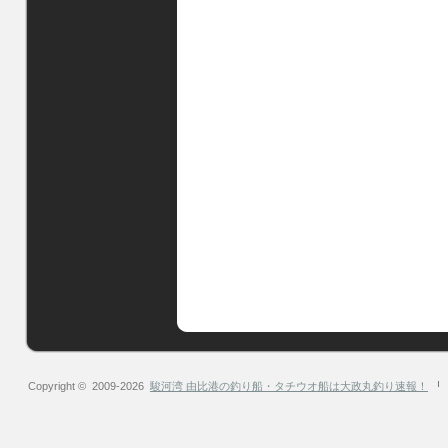
Copyright © 2009-2026
駿河湾 由比港の釣り船・タチウオ船は大政丸釣り速報！