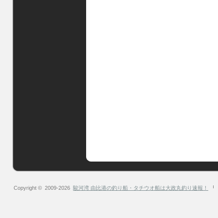
Copyright © 2009-2026
駿河湾 由比港の釣り船・タチウオ船は大政丸釣り速報！