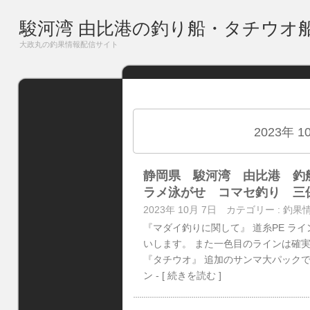
駿河湾 由比港の釣り船・タチウオ
大政丸の釣果情報配信サイト
2023年 
静岡県 駿河湾 由比港 釣
ラメ泳がせ コマセ釣り 三
2023年 10月 7日
カテゴリー :
釣果
『マダイ釣りに関して』 道糸PE ラ
いします。 また一色目のラインは確実
『タチウオ』 追加のサンマ大パックで
ン
- [ 続きを読む ]