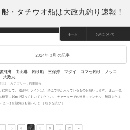
り船・タチウオ船は大政丸釣り速報！
ホーム
予約について
2024年 3月 の記事
駿河湾 由比港 釣り船 三保沖 マダイ コマセ釣り ノッコ
 大政丸
 15日
カテゴリー :
釣果情報
りに関して』 道糸PE ラインは1m単位で印が入っているものお願いします。 また一色
は確実に10mで切っておいてください。 チャーターでの当日キャンセル、無断または
ンセルは全額負担お願いしま
- [ 続きを読む ]
...
5
6
7
8
9
...
12
»