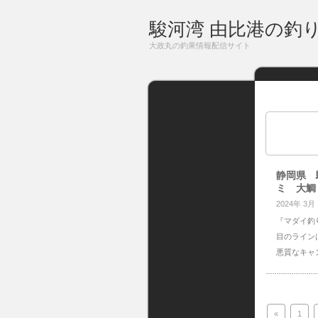
駿河湾 由比港の釣
大政丸の釣果情報配信サイト
静岡県 
ミ 大鯛
2024年 3月
『マダイ釣
目のライン
悪質なキャ
«
1