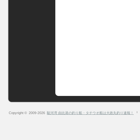
Copyright © 2009-2026
駿河湾 由比港の釣り船・タチウオ船は大政丸釣り速報！