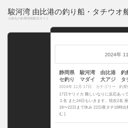
駿河湾 由比港の釣り船・タチウオ
大政丸の釣果情報配信サイト
2024年 
静岡県 駿河湾 由比港 釣
セ釣り マダイ 大アジ タ
2024年 11月 17日
カテゴリー :
釣果
17日ヤリイカ 難しいなりに反応あって
２名 また24日もいきます。現在2名
18〜22日まで休み 22日夜タチ18時
む ]