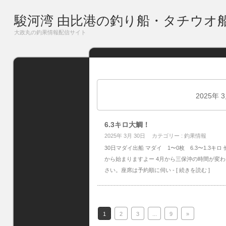
駿河湾 由比港の釣り船・タチウオ
大政丸の釣果情報配信サイト
2025年 
6.3キロ大鯛！
2025年 3月 30日
カテゴリー :
釣果情報
30日マダイ出船 マダイ 1〜0枚 6.3〜1.3キ
から始まりますよー 4月から三保沖の時間が変わ
さい。座席は予約順に伺い
- [ 続きを読む ]
1
2
3
...
9
»