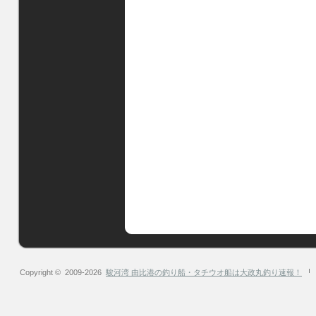
Copyright © 2009-2026
駿河湾 由比港の釣り船・タチウオ船は大政丸釣り速報！