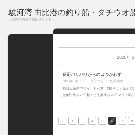
駿河湾 由比港の釣り船・タチウオ
大政丸の釣果情報配信サイト
2025年 
反応バリバリからの口つかわず
2025年 3月 15日
カテゴリー :
釣果情報
15日三保沖 マダイ 1〜0枚 2枚 今日も反応だけ
定免許休み 20日桜エビ支度休み 22日マダイ現在
«
1
...
4
5
6
7
8