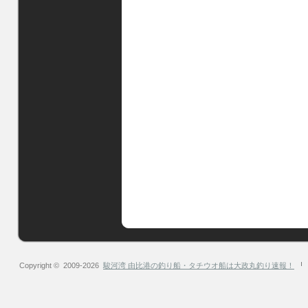
Copyright © 2009-2026
駿河湾 由比港の釣り船・タチウオ船は大政丸釣り速報！