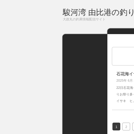
駿河湾 由比港の釣
大政丸の釣果情報配信サイト
石花海イ
2025年 6月
22日石花
りお祭り多
イサキ ヒ
1
2