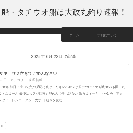
り船・タチウオ船は大政丸釣り速報！
ホーム
予約について
2025年 6月 22日 の記事
サキ サメ付きでごめんなさい
 22日
カテゴリー :
釣果情報
海イサキ 前日に比べて魚の反応は良かったもののサメが船について大苦戦 サバも回った
くすみません 最後に大アジ探索も型のみで申し訳ない 激うまイサキ 4〜1 他 アカ
メダイ レンコ アジ 大サ
- [ 続きを読む ]
»