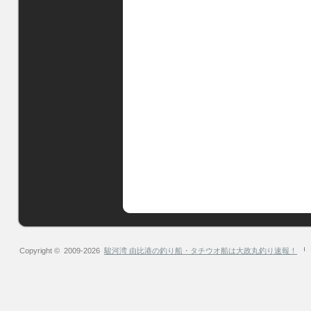
Copyright © 2009-2026
駿河湾 由比港の釣り船・タチウオ船は大政丸釣り速報！