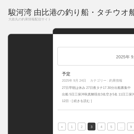
駿河湾 由比港の釣り船・タチウオ
大政丸の釣果情報配信サイト
2025年 
予定
2025年 9月 24日
カテゴリー :
釣果情報
27日早朝は休み 27日夜タチ17.30分出船募集中
出船 5日三保沖秋真鯛現在3名空き5名 11日三保沖
12日
- [ 続きを読む ]
«
1
2
3
4
5
...
9