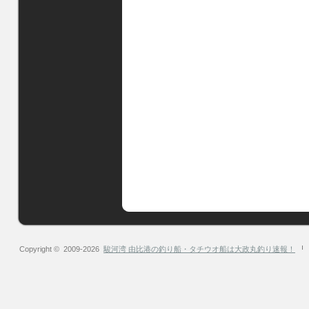
Copyright © 2009-2026
駿河湾 由比港の釣り船・タチウオ船は大政丸釣り速報！