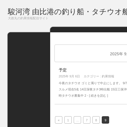
駿河湾 由比港の釣り船・タチウオ
大政丸の釣果情報配信サイト
2025年 
予定
2025年 9月 6日
カテゴリー :
釣果情報
今夜のタチウオ ゴミと濁りで中止にします。 9/
スルメ現在5名 14日深夜タチ3時出船 15日三保沖
時タチウオ募集中 2
- [ 続きを読む ]
«
1
...
7
8
9