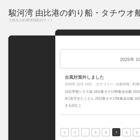
駿河湾 由比港の釣り船・タチウオ
大政丸の釣果情報配信サイト
2025年 
台風対策外しました
2025年 10月 14日
カテゴリー :
出船情報
.
釣果
18日早朝シラス漁 18日夜タチ17時集合出船 19
在1名空きたくさん 25日夜タチ17時集合出船 26日
きを読む ]
«
1
...
5
6
7
8
9