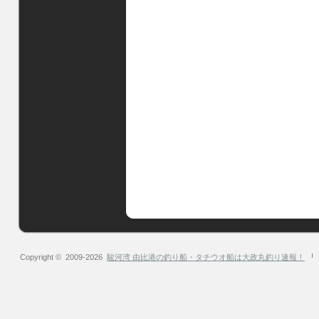
Copyright © 2009-2026
駿河湾 由比港の釣り船・タチウオ船は大政丸釣り速報！