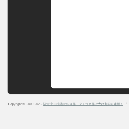
Copyright © 2009-2026
駿河湾 由比港の釣り船・タチウオ船は大政丸釣り速報！