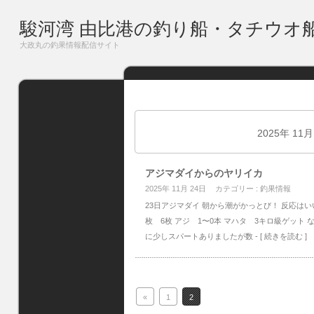
駿河湾 由比港の釣り船・タチウオ
大政丸の釣果情報配信サイト
2025年 11
アジマダイからのヤリイカ
2025年 11月 24日
カテゴリー :
釣果情報
23日アジマダイ 朝から潮がかっとび！ 反応は
枚 6枚 アジ 1〜0本 マハタ 3キロ級ゲット 
に少しスパートありましたが数
- [ 続きを読む ]
«
1
2