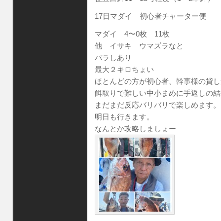
17日マダイ 初心者チャーター便
マダイ 4〜0枚 11枚
他 イサキ ウマズラなと
バラしあり
最大２キロちょい
ほとんどの方が初心者、幹事様の貸し
餌取りで難しい中小まめに手返しの結
まだまだ反応バリバリで楽しめます。
明日も行きます。
なんとか攻略しましょー