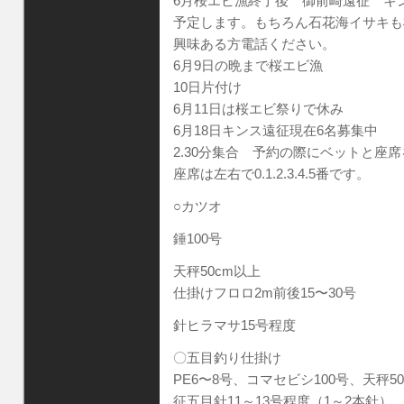
6月桜エビ漁終了後 御前崎遠征 キ
予定します。もちろん石花海イサキも
興味ある方電話ください。
6月9日の晩まで桜エビ漁
10日片付け
6月11日は桜エビ祭りで休み
6月18日キンス遠征現在6名募集中
2.30分集合 予約の際にベットと座
座席は左右で0.1.2.3.4.5番です。
○カツオ
錘100号
天秤50cm以上
仕掛けフロロ2m前後15〜30号
針ヒラマサ15号程度
〇五目釣り仕掛け
PE6〜8号、コマセビシ100号、天秤5
征五目針11～13号程度（1～2本針）