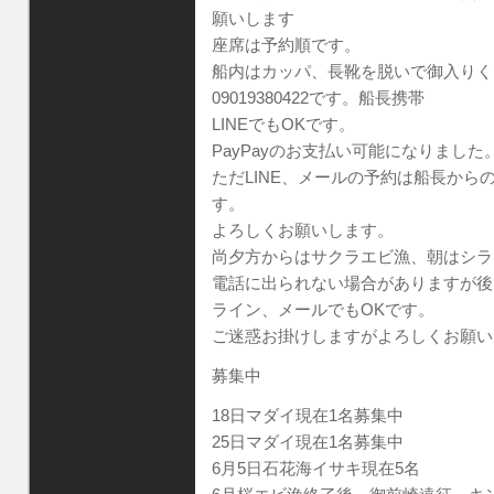
願いします
座席は予約順です。
船内はカッパ、長靴を脱いで御入りく
09019380422です。船長携帯
LINEでもOKです。
PayPayのお支払い可能になりました
ただLINE、メールの予約は船長か
す。
よろしくお願いします。
尚夕方からはサクラエビ漁、朝はシラ
電話に出られない場合がありますが後
ライン、メールでもOKです。
ご迷惑お掛けしますがよろしくお願い
募集中
18日マダイ現在1名募集中
25日マダイ現在1名募集中
6月5日石花海イサキ現在5名