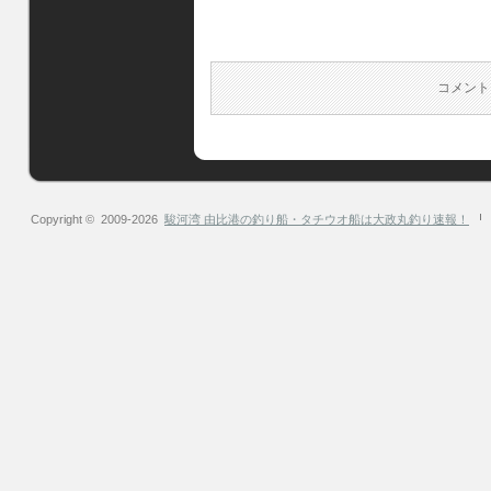
コメント
Copyright © 2009-2026
駿河湾 由比港の釣り船・タチウオ船は大政丸釣り速報！