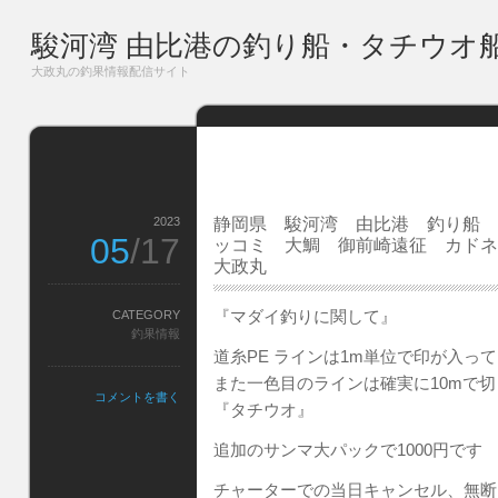
駿河湾 由比港の釣り船・タチウオ
大政丸の釣果情報配信サイト
2023
静岡県 駿河湾 由比港 釣り船 
05
/17
ッコミ 大鯛 御前崎遠征 カド
大政丸
『マダイ釣りに関して』
CATEGORY
釣果情報
道糸PE ラインは1m単位で印が入っ
また一色目のラインは確実に10mで
コメントを書く
『タチウオ』
追加のサンマ大パックで1000円です
チャーターでの当日キャンセル、無断