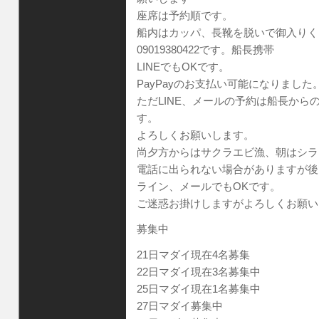
座席は予約順です。
船内はカッパ、長靴を脱いで御入りく
09019380422です。船長携帯
LINEでもOKです。
PayPayのお支払い可能になりました
ただLINE、メールの予約は船長か
す。
よろしくお願いします。
尚夕方からはサクラエビ漁、朝はシラ
電話に出られない場合がありますが後
ライン、メールでもOKです。
ご迷惑お掛けしますがよろしくお願い
募集中
21日マダイ現在4名募集
22日マダイ現在3名募集中
25日マダイ現在1名募集中
27日マダイ募集中