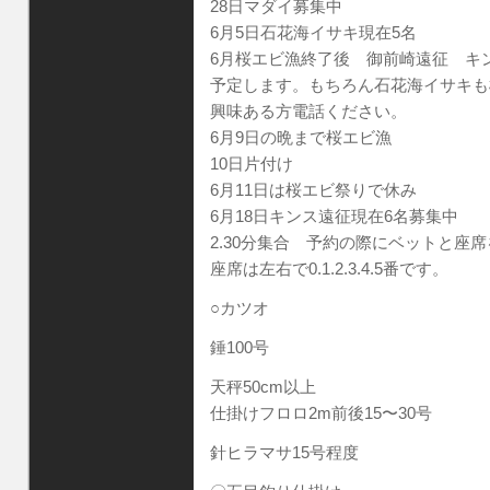
28日マダイ募集中
6月5日石花海イサキ現在5名
6月桜エビ漁終了後 御前崎遠征 キ
予定します。もちろん石花海イサキも
興味ある方電話ください。
6月9日の晩まで桜エビ漁
10日片付け
6月11日は桜エビ祭りで休み
6月18日キンス遠征現在6名募集中
2.30分集合 予約の際にベットと座
座席は左右で0.1.2.3.4.5番です。
○カツオ
錘100号
天秤50cm以上
仕掛けフロロ2m前後15〜30号
針ヒラマサ15号程度