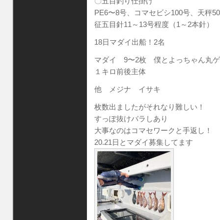
〇五目釣り仕掛け
PE6〜8号、コマセビシ100号、天秤5
征五目針11～13号程度（1～2本針）
18日マダイ出船！2名
マダイ 9〜2枚 僕とよっちゃん丸
１キロ前後主体
他 メジナ イサキ
枚数出ましたがそれなり難しい！
すっぽ抜けバラしあり
大事なのはコマセワークと手返し！
20.21日とマダイ募集してます