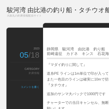
駿河湾 由比港の釣り船・タチウオ
大政丸の釣果情報配信サイト
2023
静岡県 駿河湾 由比港 釣り船 
05
/18
前崎遠征 カドネ キンス 石花海
『マダイ釣りに関して』
CATEGORY
道糸PE ラインは1m単位で印が入っ
釣果情報
また一色目のラインは確実に10mで
『タチウオ』
コメントを書く
追加のサンマ大パックで1000円です
チャーターでの当日キャンセル、無断
願いします