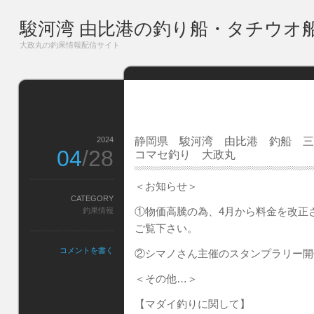
駿河湾 由比港の釣り船・タチウオ
大政丸の釣果情報配信サイト
2024
静岡県 駿河湾 由比港 釣船 
04
/28
コマセ釣り 大政丸
＜お知らせ＞
CATEGORY
①物価高騰の為、4月から料金を改正
釣果情報
ご覧下さい。
コメントを書く
②シマノさん主催のスタンプラリー開
＜その他…＞
【マダイ釣りに関して】