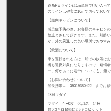
道糸PE ラインは1m単位で印が入っ
のラインは確実に10mで切っておい
【船内キャビンについて】
感染症予防の為、お客様のキャビンの
禁止とさせて頂きます。また、船酔い
が、外の風通しの良い場所でおやすみ
【飲酒について】
車を運転される方は、船での飲酒はお
者も違反対象になりますので、運転者
一、何かあった場合についても、船で
【お問い合わせについて】
船長携帯→ 09019380422 までお
28日マダイ
マダイ 4〜0枚 0は1名 14枚
最大3キロ超頭に2.5キロ級ゲット