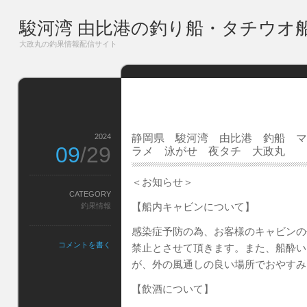
駿河湾 由比港の釣り船・タチウオ
大政丸の釣果情報配信サイト
2024
静岡県 駿河湾 由比港 釣船 マ
09
/29
ラメ 泳がせ 夜タチ 大政丸
＜お知らせ＞
CATEGORY
【船内キャビンについて】
釣果情報
感染症予防の為、お客様のキャビンの
コメントを書く
禁止とさせて頂きます。また、船酔い
が、外の風通しの良い場所でおやすみ
【飲酒について】