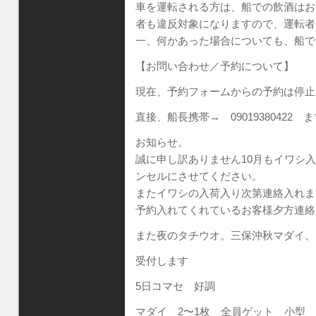
車を運転される方は、船での飲酒はお
者も違反対象になりますので、運転者
一、何かあった場合についても、船で
【お問い合わせ／予約について】
現在、予約フォームからの予約は停止
直接、船長携帯→ 09019380422
お知らせ。
誠に申し訳ありません10月もイワシ
ンセルにさせてください。
またイワシの入荷入り次第連絡入れま
予約入れてくれているお客様夕方連絡
また夜のタチウオ。三保沖秋マダイ、
受付します
5日コマセ 好調
マダイ 2〜1枚 全員ゲット 小型