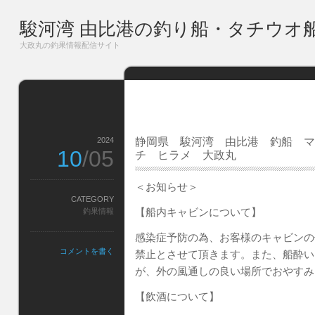
駿河湾 由比港の釣り船・タチウオ
大政丸の釣果情報配信サイト
2024
静岡県 駿河湾 由比港 釣船 マ
10
/05
チ ヒラメ 大政丸
＜お知らせ＞
CATEGORY
【船内キャビンについて】
釣果情報
感染症予防の為、お客様のキャビンの
コメントを書く
禁止とさせて頂きます。また、船酔い
が、外の風通しの良い場所でおやすみ
【飲酒について】