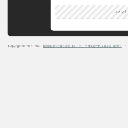
コメント
Copyright © 2009-2026
駿河湾 由比港の釣り船・タチウオ船は大政丸釣り速報！