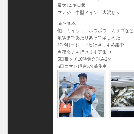
最大1.5キロ級
マアジ 中型メイン 大混じり
58〜40本
他 カイワリ ホウボウ カサゴなど
最後まであたりあって楽しめた
10/6明日もコマセ行きます募集中
今夜タチも行きます募集中
5日夜タチ18時集合現在2名
6日コマセ現在2名募集中