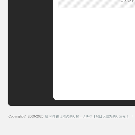
コメント
Copyright © 2009-2026
駿河湾 由比港の釣り船・タチウオ船は大政丸釣り速報！