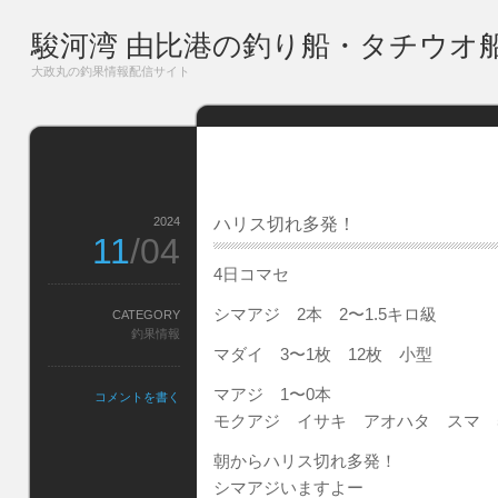
駿河湾 由比港の釣り船・タチウオ
大政丸の釣果情報配信サイト
2024
ハリス切れ多発！
11
/04
4日コマセ
シマアジ 2本 2〜1.5キロ級
CATEGORY
釣果情報
マダイ 3〜1枚 12枚 小型
マアジ 1〜0本
コメントを書く
モクアジ イサキ アオハタ スマ 
朝からハリス切れ多発！
シマアジいますよー