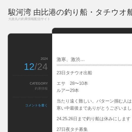
駿河湾 由比港の釣り船・タチウオ
大政丸の釣果情報配信サイト
2024
激寒、激渋…
12
/24
23日タチウオ出船
エサ 28〜10本
CATEGORY
釣果情報
ルアー29本
当たり遠く難しい。パターン掴む人は
コメントを書く
寒い中最後までありがとうございまし
24.25.26日まで釣り船は休みにします
27日夜タチ募集