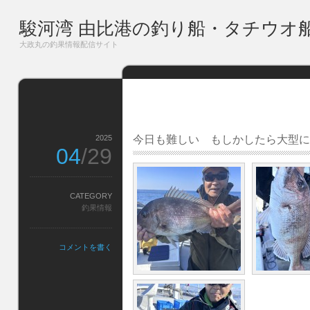
駿河湾 由比港の釣り船・タチウオ
大政丸の釣果情報配信サイト
2025
今日も難しい もしかしたら大型に
04
/29
CATEGORY
釣果情報
コメントを書く