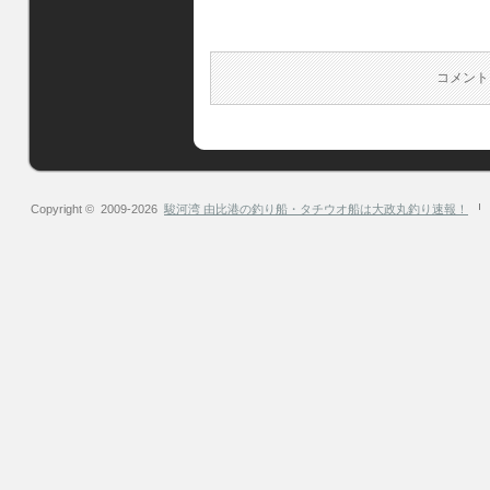
コメント
Copyright © 2009-2026
駿河湾 由比港の釣り船・タチウオ船は大政丸釣り速報！