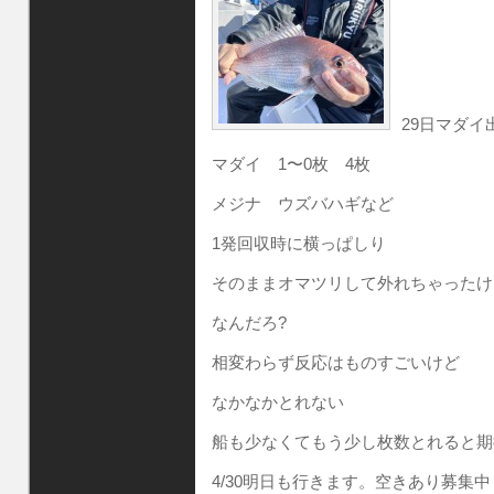
29日マダイ
マダイ 1〜0枚 4枚
メジナ ウズバハギなど
1発回収時に横っぱしり
そのままオマツリして外れちゃったけ
なんだろ?
相変わらず反応はものすごいけど
なかなかとれない
船も少なくてもう少し枚数とれると期
4/30明日も行きます。空きあり募集中