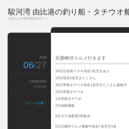
駿河湾 由比港の釣り船・タチウオ
大政丸の釣果情報配信サイト
2025
石廊崎沖スルメ行きます
06
/27
28日石花海イサキ現在7名空きあり
29日現在4名空きたくさん
CATEGORY
30日早朝タチウオ現在1名空きたくさん募集中
釣果情報
31日早朝タチウオ
1日早朝タチウオ
コメントを書く
2日体験乗船
5日タチ深夜便1時集合
6日石廊沖スルメ募集中現在7名空き5名