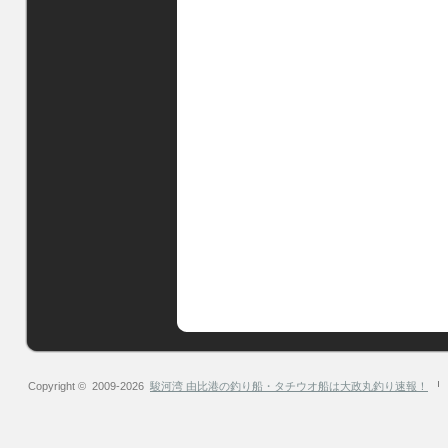
Copyright © 2009-2026
駿河湾 由比港の釣り船・タチウオ船は大政丸釣り速報！