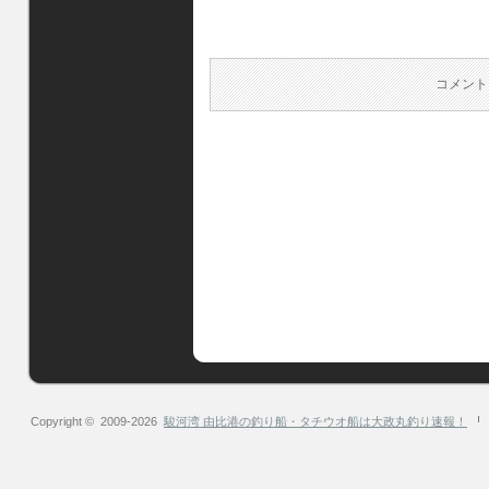
コメント
Copyright © 2009-2026
駿河湾 由比港の釣り船・タチウオ船は大政丸釣り速報！