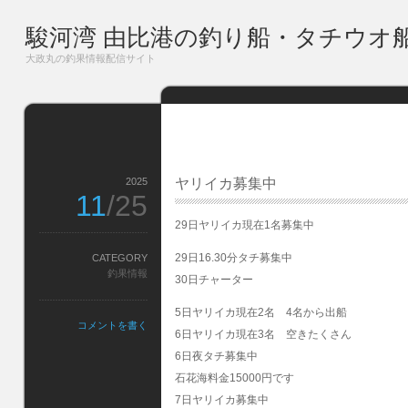
駿河湾 由比港の釣り船・タチウオ
大政丸の釣果情報配信サイト
2025
ヤリイカ募集中
11
/25
29日ヤリイカ現在1名募集中
29日16.30分タチ募集中
CATEGORY
釣果情報
30日チャーター
5日ヤリイカ現在2名 4名から出船
コメントを書く
6日ヤリイカ現在3名 空きたくさん
6日夜タチ募集中
石花海料金15000円です
7日ヤリイカ募集中