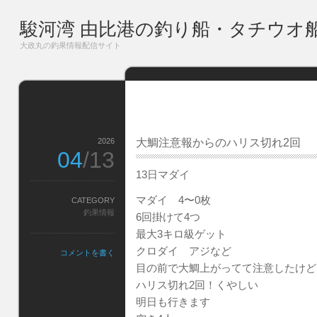
駿河湾 由比港の釣り船・タチウオ
大政丸の釣果情報配信サイト
2026
大鯛注意報からのハリス切れ2回
04
/13
13日マダイ
マダイ 4〜0枚
CATEGORY
釣果情報
6回掛けて4つ
最大3キロ級ゲット
クロダイ アジなど
コメントを書く
目の前で大鯛上がってて注意したけど
ハリス切れ2回！くやしい
明日も行きます