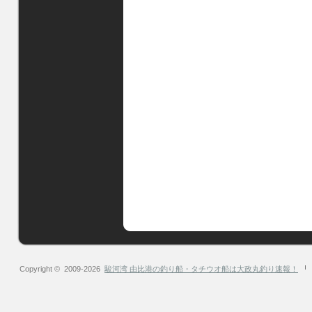
Copyright © 2009-2026
駿河湾 由比港の釣り船・タチウオ船は大政丸釣り速報！