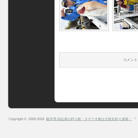
コメント
Copyright © 2009-2026
駿河湾 由比港の釣り船・タチウオ船は大政丸釣り速報！