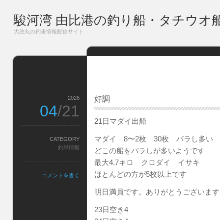
駿河湾 由比港の釣り船・タチウオ
大政丸の釣果情報配信サイト
2026
好調
04
/21
21日マダイ出船
マダイ 8〜2枚 30枚 バラし多い
CATEGORY
釣果情報
どこの船をバラしが多いようです
最大4.7キロ クロダイ イサキ
ほとんどの方が5枚以上です
コメントを書く
明日満員です。ありがとうございます
23日空き4