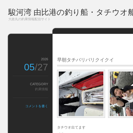
駿河湾 由比港の釣り船・タチウオ
大政丸の釣果情報配信サイト
2026
早朝タチバリバリクイクイ
05
/27
CATEGORY
釣果情報
コメントを書く
タチウオ出てます