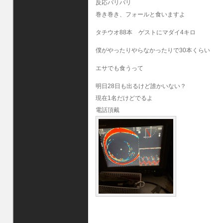
反応バリバリ
巻き巻き、フォールと食いますよ
タチウオ88本 ゲストにマダイ4キロ
僕がやったりやらなかったりで30本くらい
エサでも食うって
明日28日も出るけど誰かいない？
現在1名だけどでるよ
電話頂戴