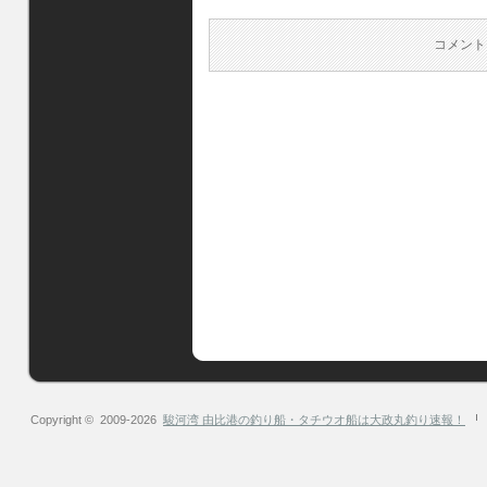
コメント
Copyright © 2009-2026
駿河湾 由比港の釣り船・タチウオ船は大政丸釣り速報！