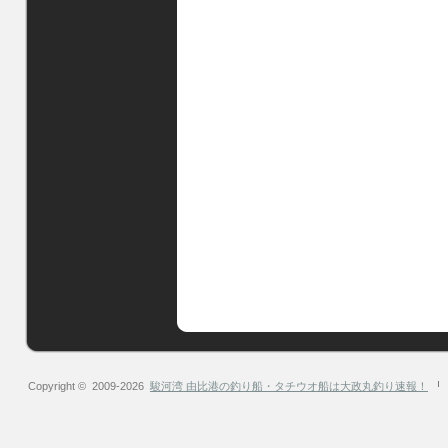
Copyright © 2009-2026
駿河湾 由比港の釣り船・タチウオ船は大政丸釣り速報！