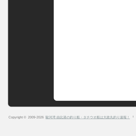
Copyright © 2009-2026
駿河湾 由比港の釣り船・タチウオ船は大政丸釣り速報！