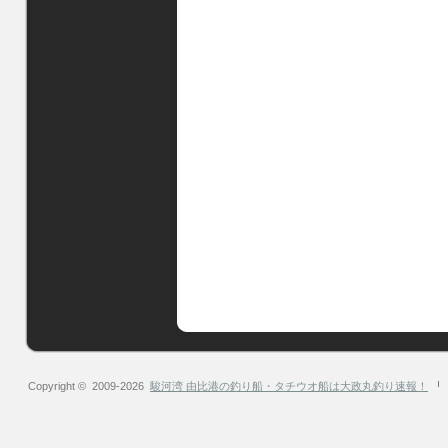
Copyright © 2009-2026
駿河湾 由比港の釣り船・タチウオ船は大政丸釣り速報！