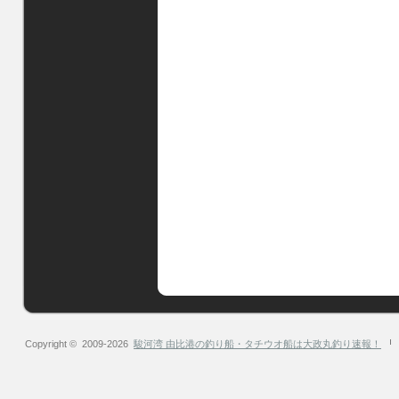
Copyright © 2009-2026
駿河湾 由比港の釣り船・タチウオ船は大政丸釣り速報！