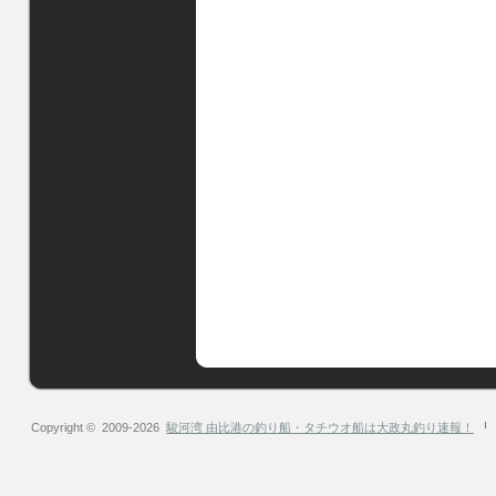
Copyright © 2009-2026
駿河湾 由比港の釣り船・タチウオ船は大政丸釣り速報！