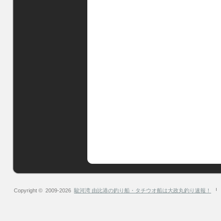
Copyright © 2009-2026
駿河湾 由比港の釣り船・タチウオ船は大政丸釣り速報！