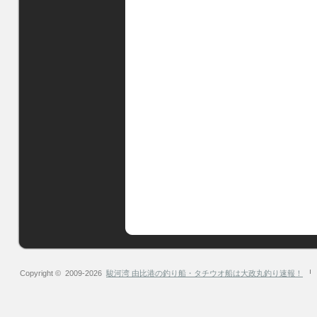
Copyright © 2009-2026
駿河湾 由比港の釣り船・タチウオ船は大政丸釣り速報！