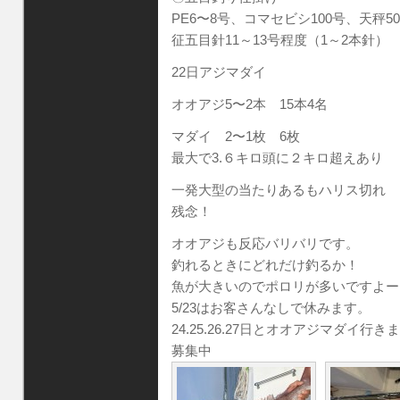
PE6〜8号、コマセビシ100号、天秤5
征五目針11～13号程度（1～2本針）
22日アジマダイ
オオアジ5〜2本 15本4名
マダイ 2〜1枚 6枚
最大で3.６キロ頭に２キロ超えあり
一発大型の当たりあるもハリス切れ
残念！
オオアジも反応バリバリです。
釣れるときにどれだけ釣るか！
魚が大きいのでポロリが多いですよー
5/23はお客さんなしで休みます。
24.25.26.27日とオオアジマダイ行き
募集中