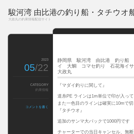
駿河湾 由比港の釣り船・タチウオ
大政丸の釣果情報配信サイト
2023
静岡県 駿河湾 由比港 釣り船 
05
/22
イ 大鯛 コマセ釣り 石花海イ
大政丸
『マダイ釣りに関して』
CATEGORY
釣果情報
道糸PE ラインは1m単位で印が入っ
また一色目のラインは確実に10mで
コメントを書く
『タチウオ』
追加のサンマ大パックで1000円です
チャーターでの当日キャンセル、無断