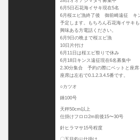
28日オオアジマダイ募集中
6月5日石花海イサキ現在5名
6月桜エビ漁終了後 御前崎遠征 キ
予定します。もちろん石花海イサキも
興味ある方電話ください。
6月9日の晩まで桜エビ漁
10日片付け
6月11日は桜エビ祭りで休み
6月18日キンス遠征現在6名募集中
2.30分集合 予約の際にベットと座
座席は左右で0.1.2.3.4.5番です。
○カツオ
錘100号
天秤50cm以上
仕掛けフロロ2m前後15〜30号
針ヒラマサ15号程度
〇五目釣り仕掛け