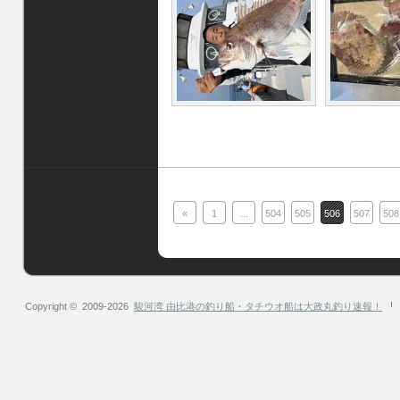
«
1
...
504
505
506
507
508
Copyright © 2009-2026
駿河湾 由比港の釣り船・タチウオ船は大政丸釣り速報！