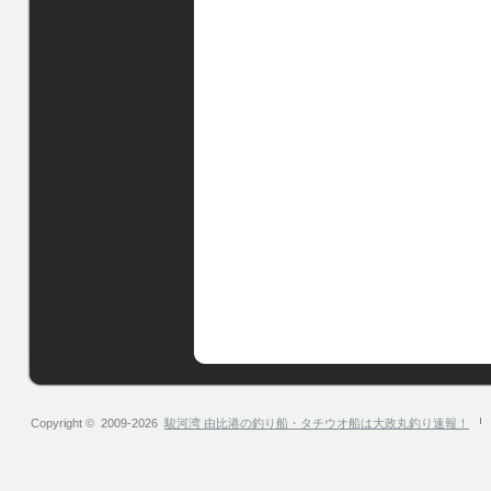
Copyright © 2009-2026
駿河湾 由比港の釣り船・タチウオ船は大政丸釣り速報！