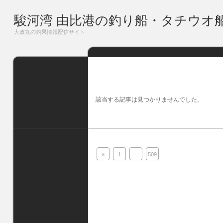
駿河湾 由比港の釣り船・タチウオ
大政丸の釣果情報配信サイト
該当する記事は見つかりませんでした。
«
1
...
509