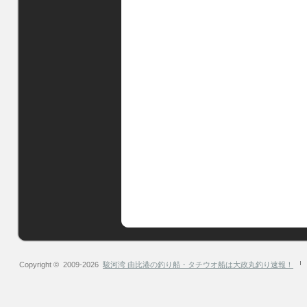
Copyright © 2009-2026
駿河湾 由比港の釣り船・タチウオ船は大政丸釣り速報！