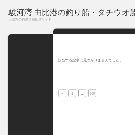
駿河湾 由比港の釣り船・タチウオ
大政丸の釣果情報配信サイト
該当する記事は見つかりませんでした。
«
1
...
509