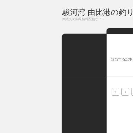
駿河湾 由比港の釣
大政丸の釣果情報配信サイト
該当する記事
«
1