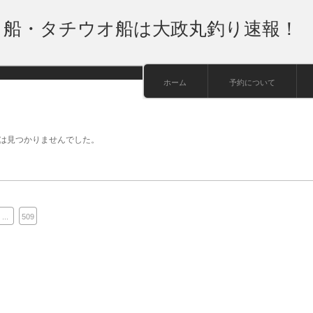
り船・タチウオ船は大政丸釣り速報！
ホーム
予約について
は見つかりませんでした。
...
509