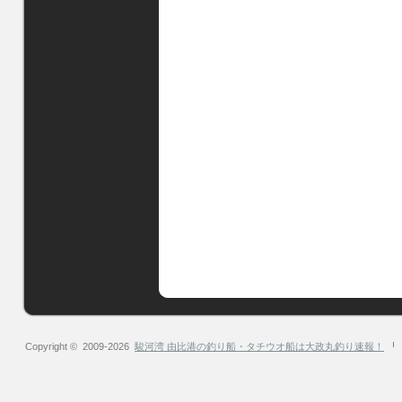
Copyright © 2009-2026
駿河湾 由比港の釣り船・タチウオ船は大政丸釣り速報！