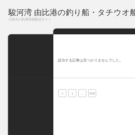
駿河湾 由比港の釣り船・タチウオ
大政丸の釣果情報配信サイト
該当する記事は見つかりませんでした。
«
1
...
509