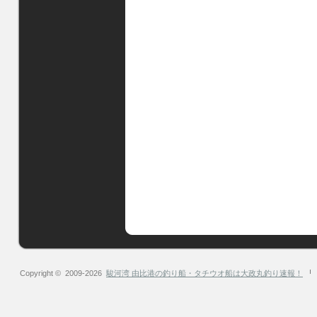
Copyright © 2009-2026
駿河湾 由比港の釣り船・タチウオ船は大政丸釣り速報！