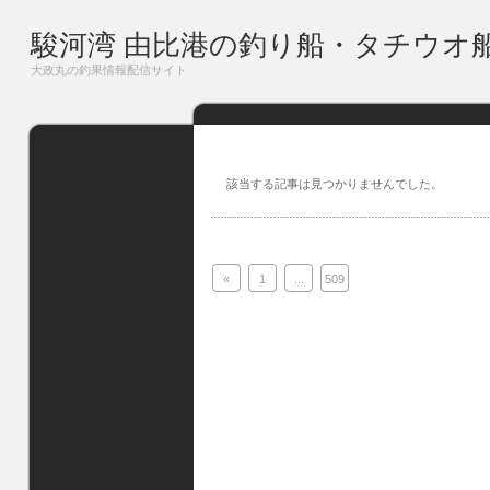
駿河湾 由比港の釣り船・タチウオ
大政丸の釣果情報配信サイト
該当する記事は見つかりませんでした。
«
1
...
509