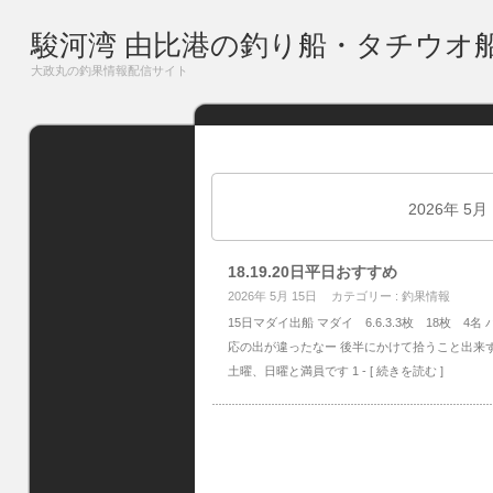
駿河湾 由比港の釣り船・タチウオ
大政丸の釣果情報配信サイト
2026年 5月
18.19.20日平日おすすめ
2026年 5月 15日
カテゴリー :
釣果情報
15日マダイ出船 マダイ 6.6.3.3枚 18枚 4
応の出が違ったなー 後半にかけて拾うこと出来
土曜、日曜と満員です 1
- [ 続きを読む ]