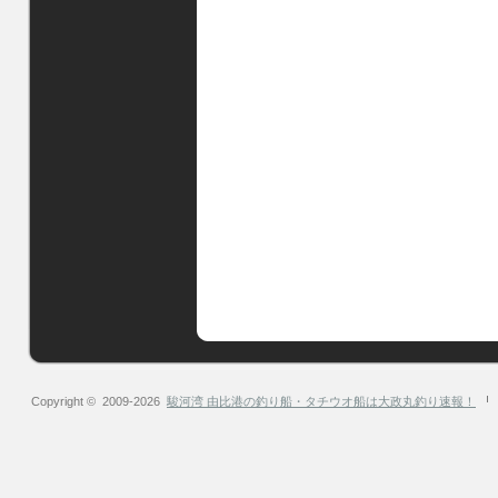
Copyright © 2009-2026
駿河湾 由比港の釣り船・タチウオ船は大政丸釣り速報！