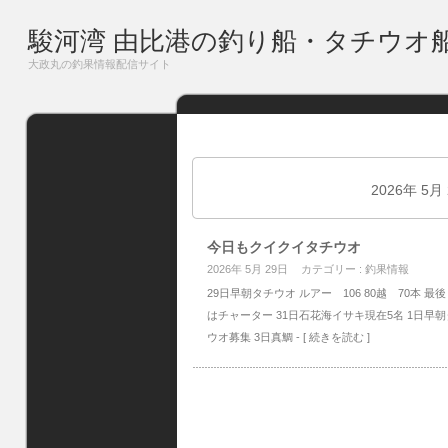
駿河湾 由比港の釣り船・タチウオ
大政丸の釣果情報配信サイト
2026年 5月
今日もクイクイタチウオ
2026年 5月 29日
カテゴリー :
釣果情報
29日早朝タチウオ ルアー 106 80越 70本 
はチャーター 31日石花海イサキ現在5名 1日早
ウオ募集 3日真鯛
- [ 続きを読む ]