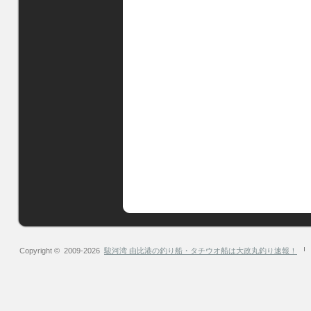
Copyright © 2009-2026
駿河湾 由比港の釣り船・タチウオ船は大政丸釣り速報！